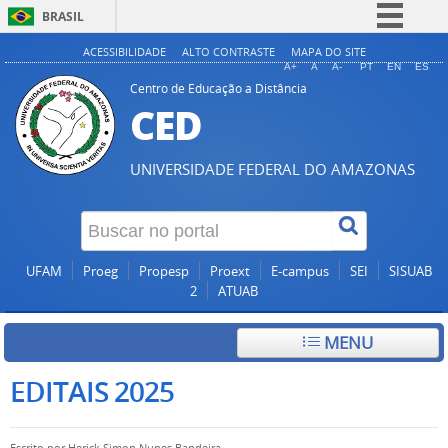
BRASIL
Simplifique!
ACESSIBILIDADE
ALTO CONTRASTE
MAPA DO SITE
A+
A
A-
PT
EN
ES
Comunica BR
Centro de Educação a Distância
CED
Participe
Acesso à informação
UNIVERSIDADE FEDERAL DO AMAZONAS
Legislação
Canais
UFAM
Proeg
Propesp
Proext
E-campus
SEI
SISUAB
2
ATUAB
MENU
EDITAIS 2025