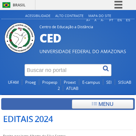
BRASIL
Simplifique!
ACESSIBILIDADE
ALTO CONTRASTE
MAPA DO SITE
A+
A
A-
PT
EN
ES
Comunica BR
Centro de Educação a Distância
CED
Participe
Acesso à informação
UNIVERSIDADE FEDERAL DO AMAZONAS
Legislação
Canais
UFAM
Proeg
Propesp
Proext
E-campus
SEI
SISUAB
2
ATUAB
MENU
EDITAIS 2024