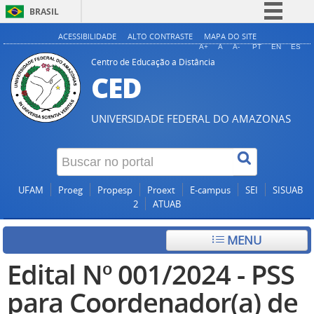
BRASIL
Simplifique!
ACESSIBILIDADE
ALTO CONTRASTE
MAPA DO SITE
A+
A
A-
PT
EN
ES
Comunica BR
Centro de Educação a Distância
CED
Participe
Acesso à informação
UNIVERSIDADE FEDERAL DO AMAZONAS
Legislação
Canais
UFAM
Proeg
Propesp
Proext
E-campus
SEI
SISUAB
2
ATUAB
MENU
Edital Nº 001/2024 - PSS
para Coordenador(a) de