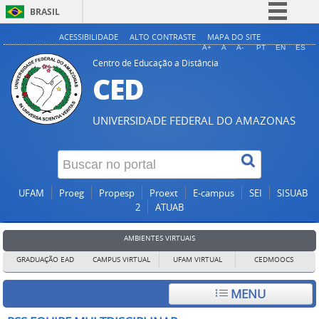
BRASIL
Simplifique!
ACESSIBILIDADE
ALTO CONTRASTE
MAPA DO SITE
A+
A
A-
PT
EN
ES
Comunica BR
Centro de Educação a Distância
CED
Participe
Acesso à informação
UNIVERSIDADE FEDERAL DO AMAZONAS
Legislação
Canais
UFAM
Proeg
Propesp
Proext
E-campus
SEI
SISUAB
2
ATUAB
AMBIENTES VIRTUAIS
GRADUAÇÃO EAD
CAMPUS VIRTUAL
UFAM VIRTUAL
CEDMOOCS
MENU