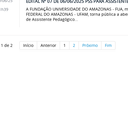
/06/25
EDITAL Nº 07 DE 06/06/2025 PSS PARA ASSISTEN
A FUNDAÇÃO UNIVERSIDADE DO AMAZONAS - FUA, m
1h39
FEDERAL DO AMAZONAS - UFAM, torna pública a abert
de Assistente Pedagógico...
 1 de 2
Início
Anterior
1
2
Próximo
Fim