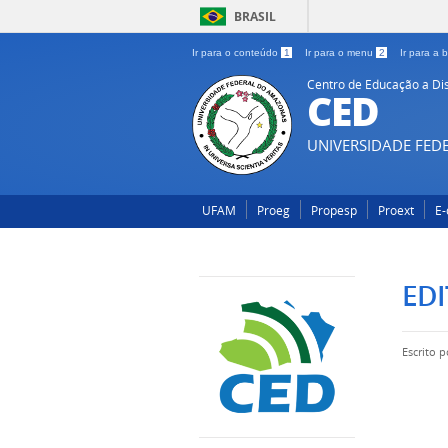
BRASIL
Ir para o conteúdo
1
Ir para o menu
2
Ir para a
Centro de Educação a Di
CED
UNIVERSIDADE FE
UFAM
Proeg
Propesp
Proext
E
EDI
Escrito 