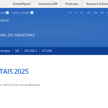
Simplifique!
Comunica BR
Participe
Acesso à infor
 busca
3
Ir para o rodapé
4
A+
A
A-
PT
EN
ES
stância
DERAL DO AMAZONAS
-campus
SEI
SISUAB 2
ATUAB
TAIS 2025
por
Herick Simon Nunes Bandeira