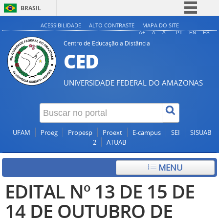
BRASIL
Simplifique!
ACESSIBILIDADE
ALTO CONTRASTE
MAPA DO SITE
A+
A
A-
PT
EN
ES
Comunica BR
Centro de Educação a Distância
CED
Participe
Acesso à informação
UNIVERSIDADE FEDERAL DO AMAZONAS
Legislação
Canais
UFAM
Proeg
Propesp
Proext
E-campus
SEI
SISUAB
2
ATUAB
MENU
EDITAL Nº 13 DE 15 DE
14 DE OUTUBRO DE