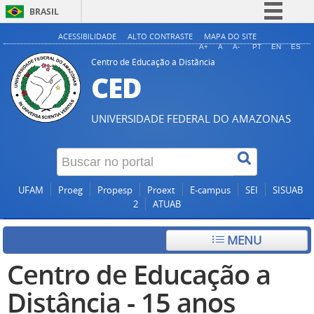
BRASIL
Simplifique!
ACESSIBILIDADE
ALTO CONTRASTE
MAPA DO SITE
A+
A
A-
PT
EN
ES
Comunica BR
Centro de Educação a Distância
CED
Participe
Acesso à informação
UNIVERSIDADE FEDERAL DO AMAZONAS
Legislação
Canais
UFAM
Proeg
Propesp
Proext
E-campus
SEI
SISUAB
2
ATUAB
MENU
Centro de Educação a
Distância - 15 anos