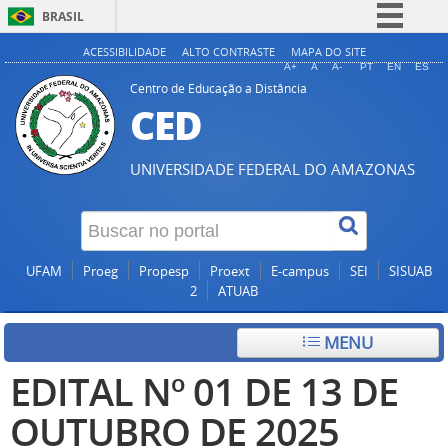
BRASIL
Simplifique!
ACESSIBILIDADE
ALTO CONTRASTE
MAPA DO SITE
A+
A
A-
PT
EN
ES
Comunica BR
Centro de Educação a Distância
CED
Participe
Acesso à informação
UNIVERSIDADE FEDERAL DO AMAZONAS
Legislação
Canais
UFAM
Proeg
Propesp
Proext
E-campus
SEI
SISUAB
2
ATUAB
MENU
EDITAL Nº 01 DE 13 DE
OUTUBRO DE 2025