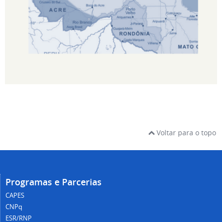
Voltar para o topo
Programas e Parcerias
CAPES
CNPq
ESR/RNP