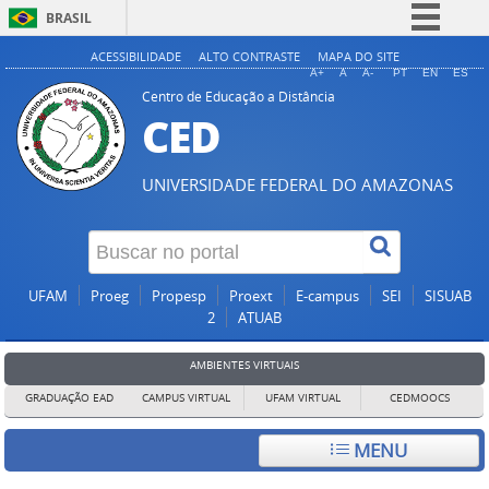
BRASIL
Simplifique!
ACESSIBILIDADE
ALTO CONTRASTE
MAPA DO SITE
A+
A
A-
PT
EN
ES
Comunica BR
Centro de Educação a Distância
CED
Participe
Acesso à informação
UNIVERSIDADE FEDERAL DO AMAZONAS
Legislação
Canais
UFAM
Proeg
Propesp
Proext
E-campus
SEI
SISUAB
2
ATUAB
AMBIENTES VIRTUAIS
GRADUAÇÃO EAD
CAMPUS VIRTUAL
UFAM VIRTUAL
CEDMOOCS
MENU