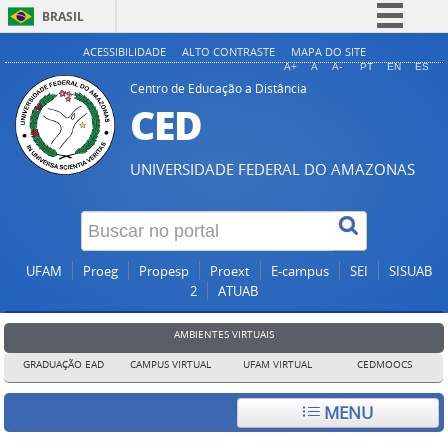
BRASIL
Simplifique!
ACESSIBILIDADE
ALTO CONTRASTE
MAPA DO SITE
A+
A
A-
PT
EN
ES
Comunica BR
Centro de Educação a Distância
CED
Participe
Acesso à informação
UNIVERSIDADE FEDERAL DO AMAZONAS
Legislação
Canais
UFAM
Proeg
Propesp
Proext
E-campus
SEI
SISUAB
2
ATUAB
AMBIENTES VIRTUAIS
GRADUAÇÃO EAD
CAMPUS VIRTUAL
UFAM VIRTUAL
CEDMOOCS
MENU